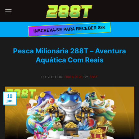
Skip
to
content
INSCREVA-SE PARA RECEBER 88K
Pesca Milionária 288T – Aventura
Aquática Com Reais
POSTED ON
10/01/2026
BY
288T
10
jan