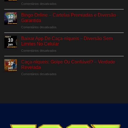
em
Comentários desativados
Raspáveis
Keno
Garantidos
288T
Bingo Online – Cartelas Premiadas e Diversão
10
–
Garantida
jan
Sorteios
em
Comentários desativados
Rápidos
Bingo
Com
Online
Prêmios
Baixar App De Caça-níqueis – Diversão Sem
10
–
Incríveis
Limites No Celular
jan
Cartelas
em
Comentários desativados
Premiadas
Baixar
e
App
Diversão
Caça-níqueis: Golpe Ou Confiável? – Verdade
10
De
Garantida
Revelada
jan
Caça-
em
Comentários desativados
níqueis
Caça-
–
níqueis:
Diversão
Golpe
Sem
Ou
Limites
Confiável?
No
–
Celular
Verdade
Revelada