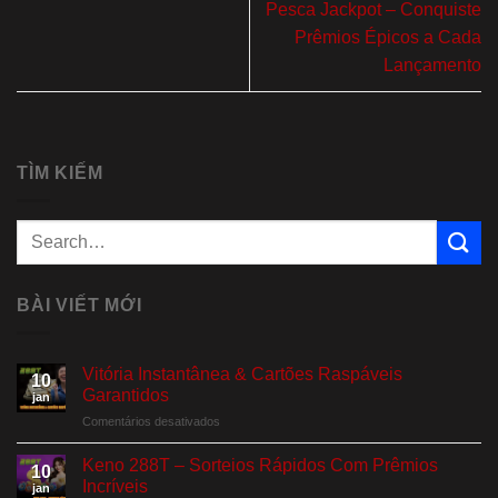
Pesca Jackpot – Conquiste
Prêmios Épicos a Cada
Lançamento
TÌM KIẾM
BÀI VIẾT MỚI
Vitória Instantânea & Cartões Raspáveis
10
Garantidos
jan
em
Comentários desativados
Vitória
Instantânea
Keno 288T – Sorteios Rápidos Com Prêmios
10
&
Incríveis
jan
Cartões