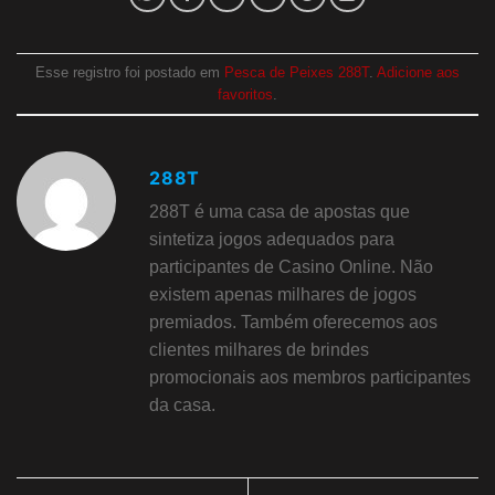
Esse registro foi postado em
Pesca de Peixes 288T
.
Adicione aos
favoritos
.
288T
288T é uma casa de apostas que
sintetiza jogos adequados para
participantes de Casino Online. Não
existem apenas milhares de jogos
premiados. Também oferecemos aos
clientes milhares de brindes
promocionais aos membros participantes
da casa.