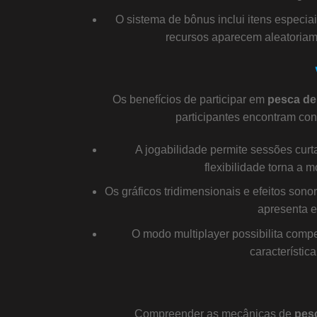
O sistema de bônus inclui itens especia
recursos aparecem aleatoriam
Os benefícios de participar em
pesca de
participantes encontram con
A jogabilidade permite sessões curt
flexibilidade torna a 
Os gráficos tridimensionais e efeitos son
apresenta e
O modo multiplayer possibilita comp
característic
Compreender as mecânicas de
pes