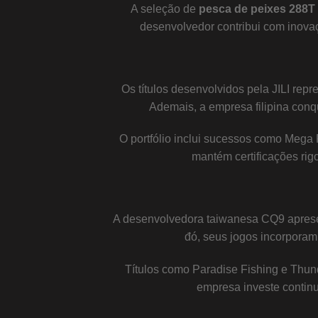
A seleção de
pesca de peixes 288T
desenvolvedor contribui com inovaç
Os títulos desenvolvidos pela JILI re
Ademais, a empresa filipina conq
O portfólio inclui sucessos como Meg
mantém certificações rig
A desenvolvedora taiwanesa CQ9 aprese
đó, seus jogos incorporam
Títulos como Paradise Fishing e Thun
empresa investe contin