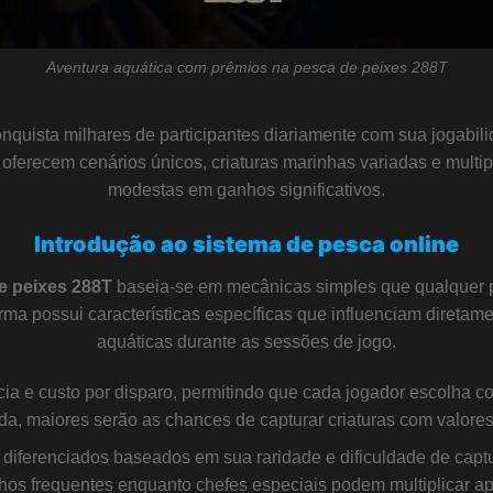
Aventura aquática com prêmios na pesca de peixes 288T
nquista milhares de participantes diariamente com sua jogabil
s oferecem cenários únicos, criaturas marinhas variadas e mult
modestas em ganhos significativos.
Introdução ao sistema de pesca online
e peixes 288T
baseia-se em mecânicas simples que qualquer 
rma possui características específicas que influenciam diretame
aquáticas durante as sessões de jogo.
ia e custo por disparo, permitindo que cada jogador escolha c
da, maiores serão as chances de capturar criaturas com valores
diferenciados baseados em sua raridade e dificuldade de capt
s frequentes enquanto chefes especiais podem multiplicar ap