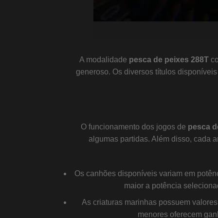
A modalidade
pesca de peixes 288T
co
generoso. Os diversos títulos disponívei
O funcionamento dos jogos de
pesca d
algumas partidas. Além disso, cada a
Os canhões disponíveis variam em potênc
maior a potência seleciona
As criaturas marinhas possuem valores 
menores oferecem ganho