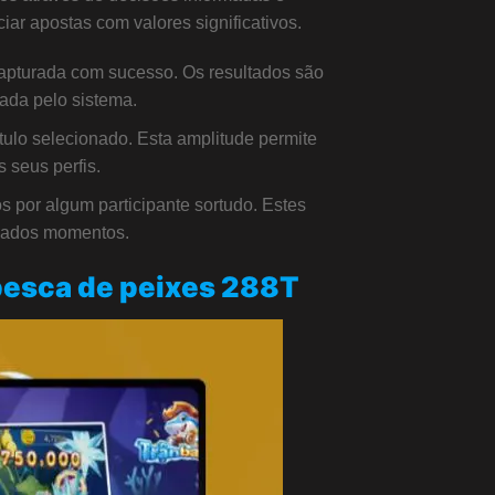
iar apostas com valores significativos.
capturada com sucesso. Os resultados são
ada pelo sistema.
ulo selecionado. Esta amplitude permite
seus perfis.
 por algum participante sortudo. Estes
inados momentos.
pesca de peixes 288T