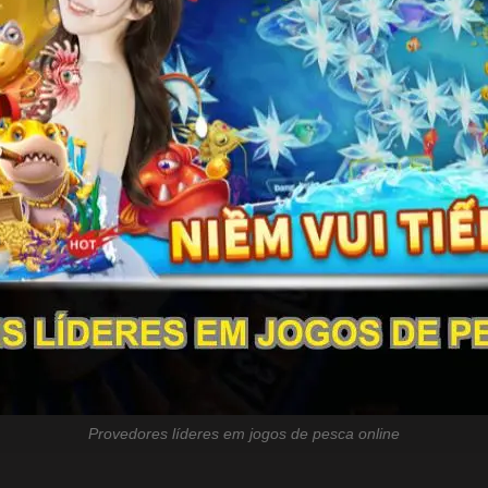
Provedores líderes em jogos de pesca online