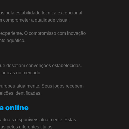
s pela estabilidade técnica excepcional.
m comprometer a qualidade visual.
co experiente. O compromisso com inovação
to aquático.
ue desafiam convenções estabelecidas.
s únicas no mercado.
europeu atualmente. Seus jogos recebem
ições identificadas.
a online
irtuais disponíveis atualmente. Estas
 pelos diferentes títulos.