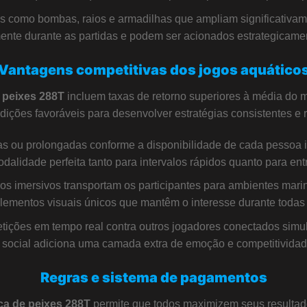
is como bombas, raios e armadilhas que ampliam significativam
ente durante as partidas e podem ser acionados estrategicamen
Vantagens competitivas dos jogos aquático
 peixes 288T
incluem taxas de retorno superiores à média do 
dições favoráveis para desenvolver estratégias consistentes e 
as ou prolongadas conforme a disponibilidade de cada pessoa 
modalidade perfeita tanto para intervalos rápidos quanto para en
oros imersivos transportam os participantes para ambientes mari
lementos visuais únicos que mantêm o interesse durante todas
etições em tempo real contra outros jogadores conectados si
a social adiciona uma camada extra de emoção e competitividad
Regras e sistema de pagamentos
ca de peixes 288T
permite que todos maximizem seus resultad