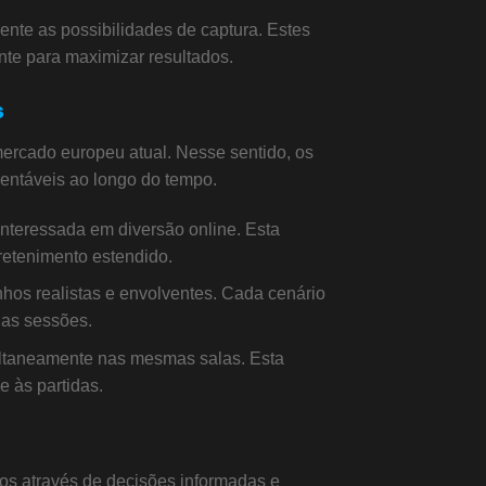
ente as possibilidades de captura. Estes
te para maximizar resultados.
s
mercado europeu atual. Nesse sentido, os
rentáveis ao longo do tempo.
interessada em diversão online. Esta
tretenimento estendido.
nhos realistas e envolventes. Cada cenário
 as sessões.
multaneamente nas mesmas salas. Esta
e às partidas.
os através de decisões informadas e