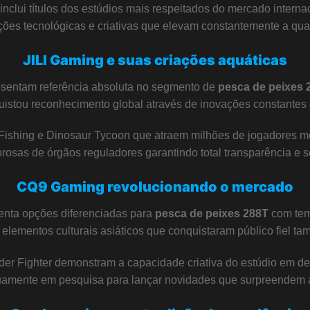
inclui títulos dos estúdios mais respeitados do mercado interna
ões tecnológicas e criativas que elevam constantemente a qua
JILI Gaming e suas criações aquáticas
presentam referência absoluta no segmento de
pesca de peixes 
uistou reconhecimento global através de inovações constantes
a Fishing e Dinosaur Tycoon que atraem milhões de jogadores 
orosas de órgãos reguladores garantindo total transparência e
CQ9 Gaming revolucionando o mercado
nta opções diferenciadas para
pesca de peixes 288T
com temá
 elementos culturais asiáticos que conquistaram público fiel 
der Fighter demonstram a capacidade criativa do estúdio em d
uamente em pesquisa para lançar novidades que surpreendem a