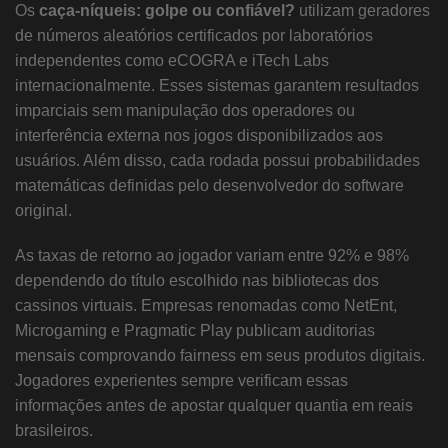
Os
caça-níqueis: golpe ou confiável?
utilizam geradores
de números aleatórios certificados por laboratórios
independentes como eCOGRA e iTech Labs
internacionalmente. Esses sistemas garantem resultados
imparciais sem manipulação dos operadores ou
interferência externa nos jogos disponibilizados aos
usuários. Além disso, cada rodada possui probabilidades
matemáticas definidas pelo desenvolvedor do software
original.
As taxas de retorno ao jogador variam entre 92% e 98%
dependendo do título escolhido nas bibliotecas dos
cassinos virtuais. Empresas renomadas como NetEnt,
Microgaming e Pragmatic Play publicam auditorias
mensais comprovando fairness em seus produtos digitais.
Jogadores experientes sempre verificam essas
informações antes de apostar qualquer quantia em reais
brasileiros.