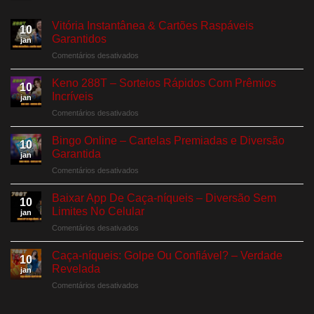
Vitória Instantânea & Cartões Raspáveis
10
Garantidos
jan
em
Comentários desativados
Vitória
Instantânea
Keno 288T – Sorteios Rápidos Com Prêmios
10
&
Incríveis
jan
Cartões
em
Comentários desativados
Raspáveis
Keno
Garantidos
288T
Bingo Online – Cartelas Premiadas e Diversão
10
–
Garantida
jan
Sorteios
em
Comentários desativados
Rápidos
Bingo
Com
Online
Prêmios
Baixar App De Caça-níqueis – Diversão Sem
10
–
Incríveis
Limites No Celular
jan
Cartelas
em
Comentários desativados
Premiadas
Baixar
e
App
Diversão
Caça-níqueis: Golpe Ou Confiável? – Verdade
10
De
Garantida
Revelada
jan
Caça-
em
Comentários desativados
níqueis
Caça-
–
níqueis:
Diversão