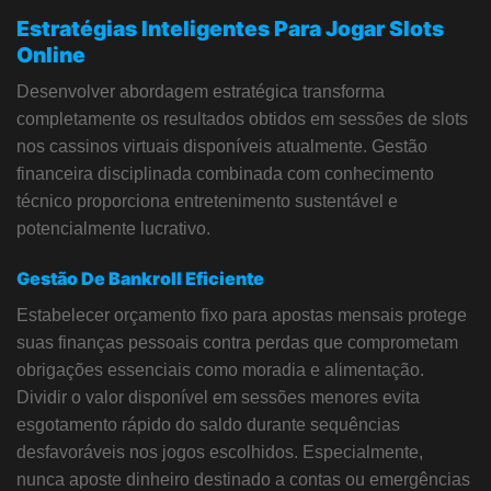
Estratégias Inteligentes Para Jogar Slots
Online
Desenvolver abordagem estratégica transforma
completamente os resultados obtidos em sessões de slots
nos cassinos virtuais disponíveis atualmente. Gestão
financeira disciplinada combinada com conhecimento
técnico proporciona entretenimento sustentável e
potencialmente lucrativo.
Gestão De Bankroll Eficiente
Estabelecer orçamento fixo para apostas mensais protege
suas finanças pessoais contra perdas que comprometam
obrigações essenciais como moradia e alimentação.
Dividir o valor disponível em sessões menores evita
esgotamento rápido do saldo durante sequências
desfavoráveis nos jogos escolhidos. Especialmente,
nunca aposte dinheiro destinado a contas ou emergências