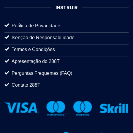
INSTRUIR
Política de Privacidade
Isenção de Responsabilidade
Termos e Condições
Apresentação do 288T
Perguntas Frequentes (FAQ)
Contato 288T