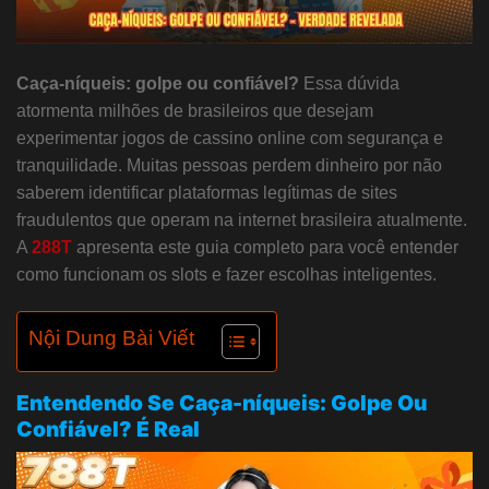
Caça-níqueis: golpe ou confiável?
Essa dúvida
atormenta milhões de brasileiros que desejam
experimentar jogos de cassino online com segurança e
tranquilidade. Muitas pessoas perdem dinheiro por não
saberem identificar plataformas legítimas de sites
fraudulentos que operam na internet brasileira atualmente.
A
288T
apresenta este guia completo para você entender
como funcionam os slots e fazer escolhas inteligentes.
Nội Dung Bài Viết
Entendendo Se Caça-níqueis: Golpe Ou
Confiável? É Real