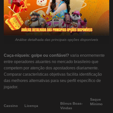
Análise detalhada das principais opções disponíveis
Caça-níqueis: golpe ou confiável?
varia enormemente
entre operadores atuantes no mercado brasileiro que
competem por atenção dos apostadores diariamente.
Comparar características objetivas facilita identificação
das melhores alternativas para seu perfil específico de
jogador.
Saque
Bônus Boas-
Mínimo
Cassino
Licença
Vindas