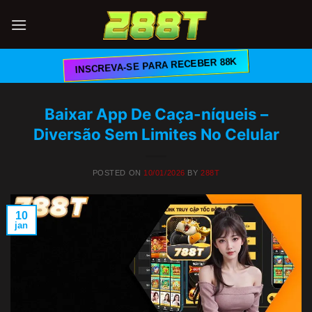
Skip
to
content
INSCREVA-SE PARA RECEBER 88K
Baixar App De Caça-níqueis –
Diversão Sem Limites No Celular
POSTED ON
10/01/2026
BY
288T
10
jan