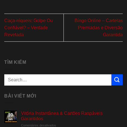
Caça-níqueis: Golpe Ou
Bingo Online – Cartelas
Confiável? – Verdade
Premiadas e Diversão
Revelada
Garantida
TÌM KIẾM
BÀI VIẾT MỚI
Vitória Instantânea & Cartões Raspáveis
10
Garantidos
jan
em
Comentários desativados