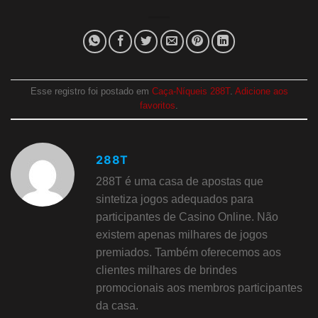
Esse registro foi postado em
Caça-Níqueis 288T
.
Adicione aos
favoritos
.
288T
288T é uma casa de apostas que
sintetiza jogos adequados para
participantes de Casino Online. Não
existem apenas milhares de jogos
premiados. Também oferecemos aos
clientes milhares de brindes
promocionais aos membros participantes
da casa.