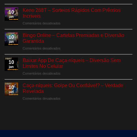
Vitória
Instantânea
Keno 288T – Sorteios Rápidos Com Prêmios
10
&
Incríveis
jan
Cartões
em
Comentários desativados
Raspáveis
Keno
Garantidos
288T
Bingo Online – Cartelas Premiadas e Diversão
10
–
Garantida
jan
Sorteios
em
Comentários desativados
Rápidos
Bingo
Com
Online
Prêmios
Baixar App De Caça-níqueis – Diversão Sem
10
–
Incríveis
Limites No Celular
jan
Cartelas
em
Comentários desativados
Premiadas
Baixar
e
App
Diversão
Caça-níqueis: Golpe Ou Confiável? – Verdade
10
De
Garantida
Revelada
jan
Caça-
em
Comentários desativados
níqueis
Caça-
–
níqueis:
Diversão
Golpe
Sem
Ou
Limites
Confiável?
No
–
Celular
Verdade