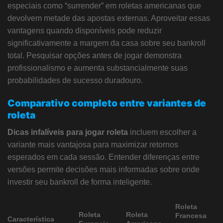
especiais como “surrender” em roletas americanas que
devolvem metade das apostas externas. Aproveitar essas
vantagens quando disponíveis pode reduzir
significativamente a margem da casa sobre seu bankroll
total. Pesquisar opções antes de jogar demonstra
profissionalismo e aumenta substancialmente suas
probabilidades de sucesso duradouro.
Comparativo completo entre variantes de
roleta
Dicas infalíveis para jogar roleta
incluem escolher a
variante mais vantajosa para maximizar retornos
esperados em cada sessão. Entender diferenças entre
versões permite decisões mais informadas sobre onde
investir seu bankroll de forma inteligente.
Roleta
Roleta
Roleta
Francesa
Característica