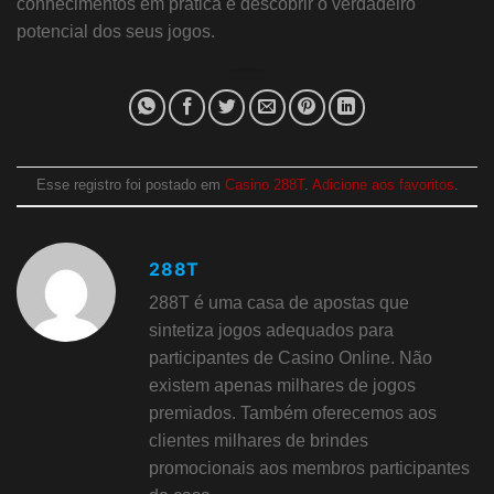
conhecimentos em prática e descobrir o verdadeiro
potencial dos seus jogos.
Esse registro foi postado em
Casino 288T
.
Adicione aos favoritos
.
288T
288T é uma casa de apostas que
sintetiza jogos adequados para
participantes de Casino Online. Não
existem apenas milhares de jogos
premiados. Também oferecemos aos
clientes milhares de brindes
promocionais aos membros participantes