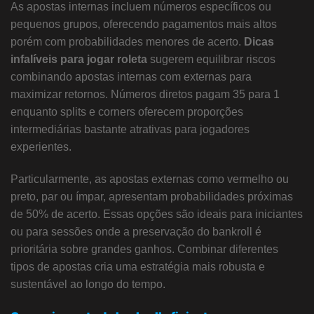
As apostas internas incluem números específicos ou
pequenos grupos, oferecendo pagamentos mais altos
porém com probabilidades menores de acerto.
Dicas
infalíveis para jogar roleta
sugerem equilibrar riscos
combinando apostas internas com externas para
maximizar retornos. Números diretos pagam 35 para 1
enquanto splits e corners oferecem proporções
intermediárias bastante atrativas para jogadores
experientes.
Particularmente, as apostas externas como vermelho ou
preto, par ou ímpar, apresentam probabilidades próximas
de 50% de acerto. Essas opções são ideais para iniciantes
ou para sessões onde a preservação do bankroll é
prioritária sobre grandes ganhos. Combinar diferentes
tipos de apostas cria uma estratégia mais robusta e
sustentável ao longo do tempo.