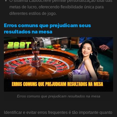
O sistema Labouchere permite personalização total das
metas de lucro, oferecendo flexibilidade única para
diferentes estilos de jogo.
Erros comuns que prejudicam seus
resultados na mesa
Erros comuns que prejudicam resultados na mesa
Identificar e evitar erros frequentes é tão importante quanto