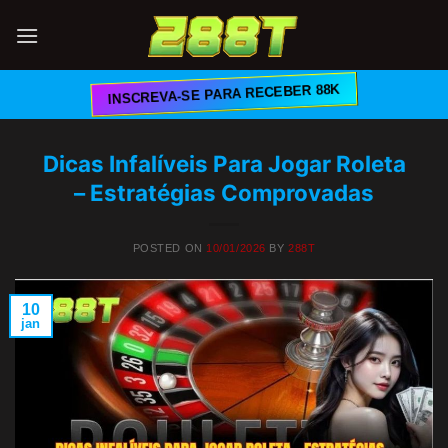
Skip
to
content
INSCREVA-SE PARA RECEBER 88K
Dicas Infalíveis Para Jogar Roleta
– Estratégias Comprovadas
POSTED ON
10/01/2026
BY
288T
10
jan