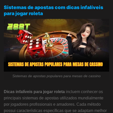
Sistemas de apostas com dicas infalíveis
para jogar roleta
Sistemas de apostas populares para mesas de cassino
Dicas infalíveis para jogar roleta
incluem conhecer os
principais sistemas de apostas utilizados mundialmente
por jogadores profissionais e amadores. Cada método
possui características específicas que se adaptam melhor