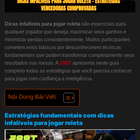
Dicas infalíveis para jogar roleta
são essenciais para
qualquer jogador que deseja maximizar seus ganhos e
minimizar perdas consistentemente. Muitos participantes
cometem erros básicos por desconhecerem técnicas
fundamentais que podem transformar completamente seus
resultados nas mesas. A
288T
apresenta neste guia
completo todas as estratégias que você precisa conhecer
para jogar com confiança e inteligência.
Nội Dung Bài Viết
Estratégias fundamentais com dicas
infalíveis para jogar roleta