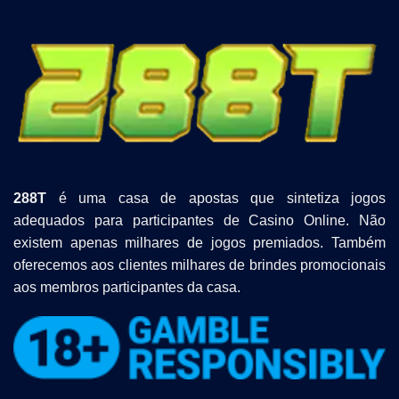
Revelada
288T
é uma casa de apostas que sintetiza jogos
adequados para participantes de Casino Online. Não
existem apenas milhares de jogos premiados. Também
oferecemos aos clientes milhares de brindes promocionais
aos membros participantes da casa.