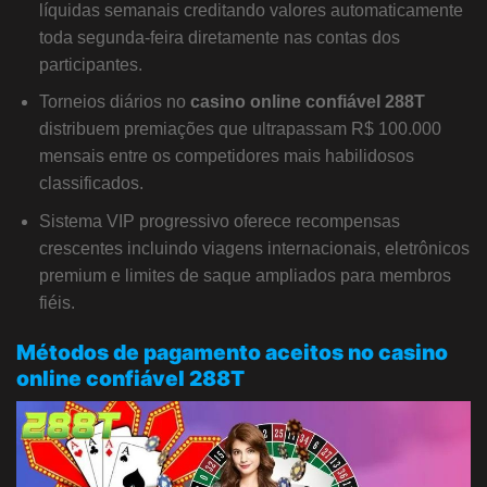
líquidas semanais creditando valores automaticamente
toda segunda-feira diretamente nas contas dos
participantes.
Torneios diários no
casino online confiável 288T
distribuem premiações que ultrapassam R$ 100.000
mensais entre os competidores mais habilidosos
classificados.
Sistema VIP progressivo oferece recompensas
crescentes incluindo viagens internacionais, eletrônicos
premium e limites de saque ampliados para membros
fiéis.
Métodos de pagamento aceitos no casino
online confiável 288T