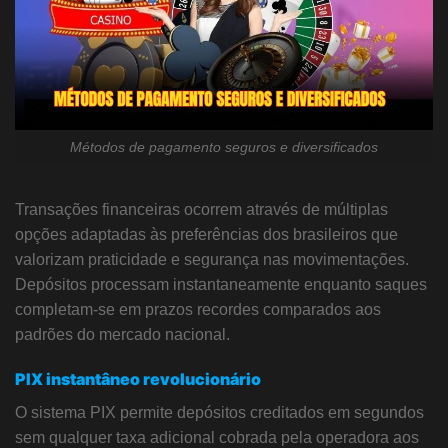
Métodos de pagamento seguros e diversificados
Transações financeiras ocorrem através de múltiplas
opções adaptadas às preferências dos brasileiros que
valorizam praticidade e segurança nas movimentações.
Depósitos processam instantaneamente enquanto saques
completam-se em prazos recordes comparados aos
padrões do mercado nacional.
PIX instantâneo revolucionário
O sistema PIX permite depósitos creditados em segundos
sem qualquer taxa adicional cobrada pela operadora aos