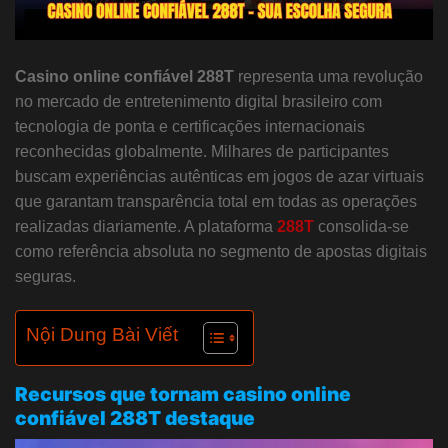
Casino online confiável 288T
representa uma revolução
no mercado de entretenimento digital brasileiro com
tecnologia de ponta e certificações internacionais
reconhecidas globalmente. Milhares de participantes
buscam experiências autênticas em jogos de azar virtuais
que garantam transparência total em todas as operações
realizadas diariamente. A plataforma
288T
consolida-se
como referência absoluta no segmento de apostas digitais
seguras.
Nội Dung Bài Viết
Recursos que tornam casino online
confiável 288T destaque