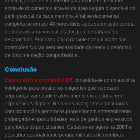
Verificação de identidade obrigatória ocorre mediante
envio de documentos através da área segura disponível no
perfil pessoal de cada membro. Análise documental
completa-se em até 48 horas úteis após submissão correta
de todos os arquivos solicitados pelo departamento
responsável. Processo único garante tranquilidade nas
operações futuras sem necessidade de reenvio periódico
de documentação comprobatória.
Conclusão
Casino online confiável 288T
consolida-se como escolha
inteligente para brasileiros exigentes que valorizam
segurança, variedade e atendimento excepcional em
experiências digitais. Recursos avançados combinados
com promoções generosas proporcionam entretenimento
prolongado e oportunidades reais de ganhos expressivos
para todos os participantes. Cadastre-se agora na
288T
e
descubra pessoalmente porque milhares de membros