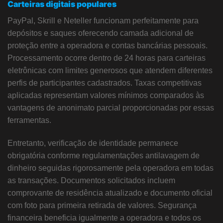
Carteiras digitais populares
PayPal, Skrill e Neteller funcionam perfeitamente para
depósitos e saques oferecendo camada adicional de
proteção entre a operadora e contas bancárias pessoais.
Processamento ocorre dentro de 24 horas para carteiras
eletrônicas com limites generosos que atendem diferentes
perfis de participantes cadastrados. Taxas competitivas
aplicadas representam valores mínimos comparados às
vantagens de anonimato parcial proporcionadas por essas
ferramentas.
Entretanto, verificação de identidade permanece
obrigatória conforme regulamentações antilavagem de
dinheiro seguidas rigorosamente pela operadora em todas
as transações. Documentos solicitados incluem
comprovante de residência atualizado e documento oficial
com foto para primeira retirada de valores. Segurança
financeira beneficia igualmente a operadora e todos os